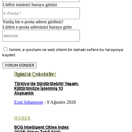
Lütfen isminizi buraya giriniz
E-
Posta:*
Yanlış bir e-posta adresi girdiniz!
Lütfen e-posta adresinizi buraya girin
Website:
Ismimi, e-postamı ve web sitemi bir dahaki sefere bu tarayıcıya
kaydet.
İlginizi Çekebilir
EDİTÖRÜN SEÇİMİ
Türkiye’de Sürdürülebilir Yaşam:
Kültürümüze İşlenmiş 10
Alışkanlık
Ezgi Johansson
-
9 Ağustos 2026
HABER
BCG Intelligent Cities Index