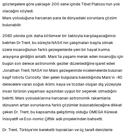
göstergelere göre yaklaşık 200 sene içinde Tibet Platosu’nun yok
olacağını söyledi.
Mars yolculuğuna harcanan para ile dünyadaki sorunlara çözüm
bulunabilir.
2060 yılında çok daha kötümser bir tabloyla karşılaşacağımızı
belirten Dr.Trent, bu süreçte NASA’nın çalışmaları başta olmak
üzere insanoğlunun farklı gezegenlerde yeni bir hayat kurma
arayışına girdiğini anlattı. Mars’ta yaşamı merak eden insanoğlu için
bugün son derece astronomik geziler düzenlediğine işaret eden
Jonathan Trent, NASA’nın Mars gezegeninde incelemelerde bulunan
kaşif robotu Curiosity ‘den gelen bulgulara bakıldığında Mars’ın -60
derecelere varan soğuk iklimi, kaya ve tozdan oluşan dış yüzeyiyle
insan türünün yaşaması açısından uygun bir seçenek olmadığını
belirtti. Mars yolculuklarına harcanan astronomik rakamlarla
dünyanın artan sorunlarına farklı çözümler bulunabileceğine dikkat
çeken Dr. Trent, bu kapsamda geliştirmiş olduğu OMEGA Küresel
İnisiyatifi ve Eco-nomic Çiftlik adlı projelerinden bahsetti.
Dr. Trent, Türkiye’nin bereketli toprakları ve üç tarafı denizlerle