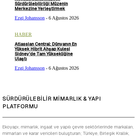
Sürdürülebilirliği Müzenin
Merkezine Yerleştirmek
Ezgi Johansson
-
6 Ağustos 2026
HABER
Atlassian Central: Dünyanın En
Yüksek Hibrit Ahşap Kulesi
Sidney’de Tam Yüksekliğine
Ulaştı
Ezgi Johansson
-
6 Ağustos 2026
SÜRDÜRÜLEBİLİR MİMARLIK & YAPI
PLATFORMU
Ekoyapı; mimarlık, inşaat ve yapılı çevre sektörlerinde markaları,
mimarları ve karar vericileri buluşturan; Türkiye, Birleşik Krallık,