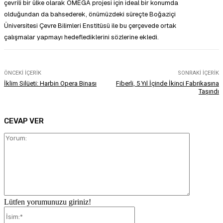
çevrili bir ülke olarak OMEGA projesi için ideal bir konumda
olduğundan da bahsederek, önümüzdeki süreçte Boğaziçi
Üniversitesi Çevre Bilimleri Enstitüsü ile bu çerçevede ortak
çalışmalar yapmayı hedeflediklerini sözlerine ekledi.
ÖNCEKI İÇERIK
SONRAKI İÇERIK
İklim Silüeti: Harbin Opera Binası
Fiberli, 5 Yıl İçinde İkinci Fabrikasına
Taşındı
CEVAP VER
Yorum:
Lütfen yorumunuzu giriniz!
İsim:*