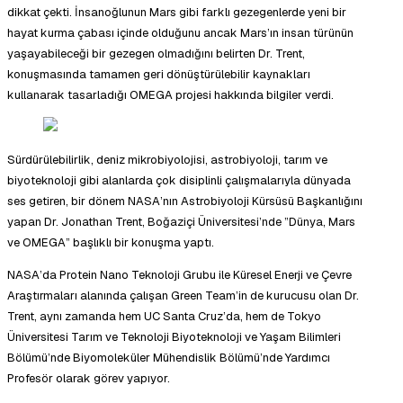
dikkat çekti. İnsanoğlunun Mars gibi farklı gezegenlerde yeni bir
hayat kurma çabası içinde olduğunu ancak Mars’ın insan türünün
yaşayabileceği bir gezegen olmadığını belirten Dr. Trent,
konuşmasında tamamen geri dönüştürülebilir kaynakları
kullanarak tasarladığı OMEGA projesi hakkında bilgiler verdi.
Sürdürülebilirlik, deniz mikrobiyolojisi, astrobiyoloji, tarım ve
biyoteknoloji gibi alanlarda çok disiplinli çalışmalarıyla dünyada
ses getiren, bir dönem NASA’nın Astrobiyoloji Kürsüsü Başkanlığını
yapan Dr. Jonathan Trent, Boğaziçi Üniversitesi’nde ”Dünya, Mars
ve OMEGA” başlıklı bir konuşma yaptı.
NASA’da Protein Nano Teknoloji Grubu ile Küresel Enerji ve Çevre
Araştırmaları alanında çalışan Green Team’in de kurucusu olan Dr.
Trent, aynı zamanda hem UC Santa Cruz’da, hem de Tokyo
Üniversitesi Tarım ve Teknoloji Biyoteknoloji ve Yaşam Bilimleri
Bölümü’nde Biyomoleküler Mühendislik Bölümü’nde Yardımcı
Profesör olarak görev yapıyor.