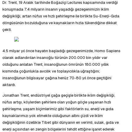
Dr. Trent, 19 Aralık tarihinde Boğaziçi Lectures kapsamında verdiği
konuşmada 7.4 milyarın insanın yaşadığı gezegenimizin iklim
değişikliği, artan nüfus ve hızlı şehirleşme ile birlikte Su-Enerji-Gıda
döngüsünün bozulduğuna ve kaynakların hızla tükendiğine dikkat
çekti.
4.5 milyar yıl önce hayatın başladığı gezegenimizde, Homo Sapiens
olarak adlandırılan insanoğlu türünün 200.000 bin yıldır var
olduğunu anlatan Trent, insanoğlunun ömrünün 180.000 yıllık
kısmında çoğunlukla avcılık ve toplayıcılıkla uğraştığını;
insanoğlunun bilgisayar çağına henüz 70-80 yıl önce geçtiğini
aktardı.
Jonathan Trent, endüstriyel çağa geçişle birlikte iklim değişikliği,
nüfus artışı, köylerden şehirlere olan yoğun göçle yaşanan hızlı
şehirleşme, yaşam biçimlerimiz gibi faktörlerin su, enerji ve gıda
kaynaklarımızı yok etmekte olduğunun altını çizdi ve iklim
değişikliğinin özellikle Tibet gibi dünyanın en verimli, sulak, gıda ve
enerji açısından en zengin bölgelerini tehdit ettiğine işaret ederek