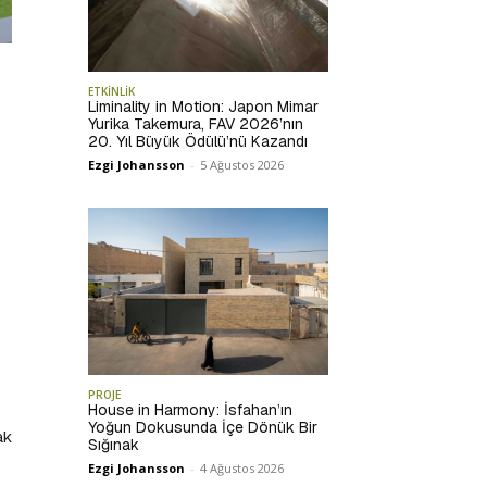
ETKİNLİK
Liminality in Motion: Japon Mimar
Yurika Takemura, FAV 2026’nın
20. Yıl Büyük Ödülü’nü Kazandı
Ezgi Johansson
-
5 Ağustos 2026
PROJE
House in Harmony: İsfahan’ın
Yoğun Dokusunda İçe Dönük Bir
ak
Sığınak
Ezgi Johansson
-
4 Ağustos 2026