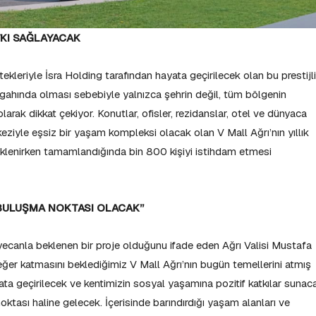
TKI SAĞLAYACAK
estekleriyle İsra Holding tarafından hayata geçirilecek olan bu prestijli
ergahında olması sebebiyle yalnızca şehrin değil, tüm bölgenin
larak dikkat çekiyor. Konutlar, ofisler, rezidanslar, otel ve dünyaca
keziyle eşsiz bir yaşam kompleksi olacak olan V Mall Ağrı’nın yıllık
klenirken tamamlandığında bin 800 kişiyi istihdam etmesi
 BULUŞMA NOKTASI OLACAK”
eyecanla beklenen bir proje olduğunu ifade eden Ağrı Valisi Mustafa
eğer katmasını beklediğimiz V Mall Ağrı’nın bugün temellerini atmış
ata geçirilecek ve kentimizin sosyal yaşamına pozitif katkılar sunac
oktası haline gelecek. İçerisinde barındırdığı yaşam alanları ve