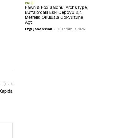
PROJE
Fawn & Fox Salonu: Arch&Type,
Buffalo’daki Eski Depoyu 2,4
Metrelik Okulusla Gökyüzüne
Açtı!
Ezgi Johansson
-
30 Temmuz 2026
 İÇERIK
 Kapıda