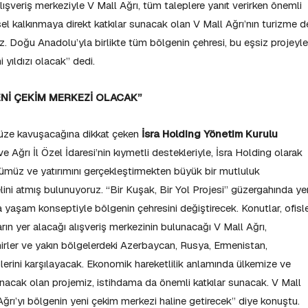
lışveriş merkeziyle V Mall Ağrı, tüm taleplere yanıt verirken önemli
l kalkınmaya direkt katkılar sunacak olan V Mall Ağrı’nın turizme d
. Doğu Anadolu’yla birlikte tüm bölgenin çehresi, bu eşsiz projeyle
 yıldızı olacak” dedi.
ENİ ÇEKİM MERKEZİ OLACAK”
 yüze kavuşacağına dikkat çeken
İsra Holding Yönetim Kurulu
 ve Ağrı İl Özel İdaresi’nin kıymetli destekleriyle, İsra Holding olarak
üğümüz ve yatırımını gerçekleştirmekten büyük bir mutluluk
ni atmış bulunuyoruz. “Bir Kuşak, Bir Yol Projesi” güzergahında ye
 yaşam konseptiyle bölgenin çehresini değiştirecek. Konutlar, ofisle
rın yer alacağı alışveriş merkezinin bulunacağı V Mall Ağrı,
irler ve yakın bölgelerdeki Azerbaycan, Rusya, Ermenistan,
eplerini karşılayacak. Ekonomik hareketlilik anlamında ülkemize ve
unacak olan projemiz, istihdama da önemli katkılar sunacak. V Mall
ğrı’yı bölgenin yeni çekim merkezi haline getirecek” diye konuştu.