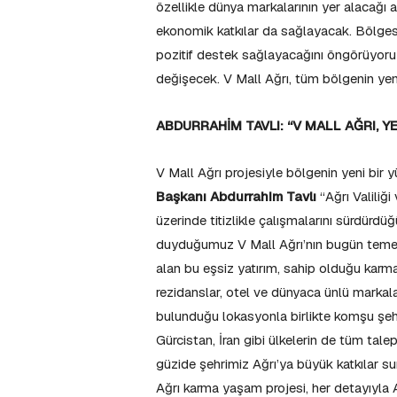
özellikle dünya markalarının yer alacağı a
ekonomik katkılar da sağlayacak. Bölgese
pozitif destek sağlayacağını öngörüyoruz
değişecek. V Mall Ağrı, tüm bölgenin yeni
ABDURRAHİM TAVLI: “V MALL AĞRI, Y
V Mall Ağrı projesiyle bölgenin yeni bir
Başkanı Abdurrahim Tavlı
“Ağrı Valiliği
üzerinde titizlikle çalışmalarını sürdürd
duyduğumuz V Mall Ağrı’nın bugün temeli
alan bu eşsiz yatırım, sahip olduğu karma
rezidanslar, otel ve dünyaca ünlü markala
bulunduğu lokasyonla birlikte komşu şeh
Gürcistan, İran gibi ülkelerin de tüm tal
güzide şehrimiz Ağrı’ya büyük katkılar s
Ağrı karma yaşam projesi, her detayıyla A