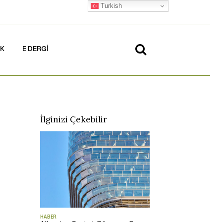
Turkish
İK
E DERGİ
İlginizi Çekebilir
HABER