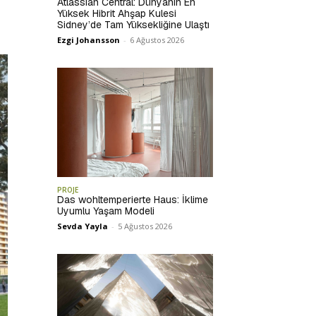
Atlassian Central: Dünyanın En
Yüksek Hibrit Ahşap Kulesi
Sidney’de Tam Yüksekliğine Ulaştı
Ezgi Johansson
-
6 Ağustos 2026
PROJE
Das wohltemperierte Haus: İklime
Uyumlu Yaşam Modeli
Sevda Yayla
-
5 Ağustos 2026