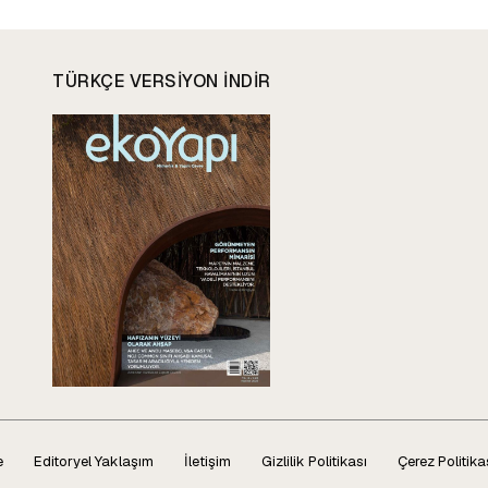
TÜRKÇE VERSIYON INDIR
e
Editoryel Yaklaşım
İletişim
Gizlilik Politikası
Çerez Politika