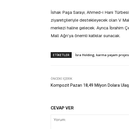
İshak Paşa Sarayı, Ahmed-i Hani Türbesi,
ziyaretçileriyle destekleyecek olan V Ma
merkezi haline gelecek. Ayrıca İbrahim Ç
Mall Ağrı’ya önemli katkılar sunacak.
ETIKETLER
İsra Holding, karma yaşam projesi,
ÖNCEKI İÇERIK
Kompozit Pazarı 18,49 Milyon Dolara Ula
CEVAP VER