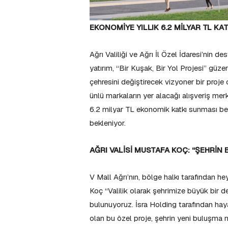
EKONOMİYE YILLIK 6.2 MİLYAR TL KA
Ağrı Valiliği ve Ağrı İl Özel İdaresi’nin d
yatırım, “Bir Kuşak, Bir Yol Projesi” güz
çehresini değiştirecek vizyoner bir proje o
ünlü markaların yer alacağı alışveriş mer
6.2 milyar TL ekonomik katkı sunması be
bekleniyor.
AĞRI VALİSİ MUSTAFA KOÇ: “ŞEHRİN
V Mall Ağrı’nın, bölge halkı tarafından h
Koç “Valilik olarak şehrimize büyük bir d
bulunuyoruz. İsra Holding tarafından hay
olan bu özel proje, şehrin yeni buluşma n