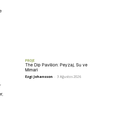
e
PROJE
The Dip Pavilion: Peyzaj, Su ve
Mimari
Ezgi Johansson
-
3 Ağustos 2026
r
r,