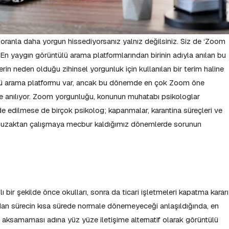
oranla daha yorgun hissediyorsanız yalnız değilsiniz. Siz de ‘Zoom
 En yaygın görüntülü arama platformlarından birinin adıyla anılan bu
rin neden olduğu zihinsel yorgunluk için kullanılan bir terim haline
lü arama platformu var, ancak bu dönemde en çok Zoom öne
le anılıyor. Zoom yorgunluğu, konunun muhatabı psikologlar
ade edilmese de birçok psikolog; kapanmalar, karantina süreçleri ve
 uzaktan çalışmaya mecbur kaldığımız dönemlerde sorunun
 bir şekilde önce okulları, sonra da ticari işletmeleri kapatma kararı
ından sürecin kısa sürede normale dönemeyeceği anlaşıldığında, en
in aksamaması adına yüz yüze iletişime alternatif olarak görüntülü