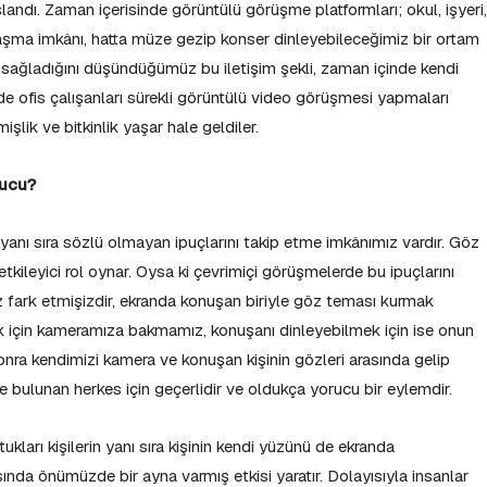
andı. Zaman içerisinde görüntülü görüşme platformları; okul, işyeri,
laşma imkânı, hatta müze gezip konser dinleyebileceğimiz bir ortam
k sağladığını düşündüğümüz bu iletişim şekli, zaman içinde kendi
 de ofis çalışanları sürekli görüntülü video görüşmesi yapmaları
şlik ve bitkinlik yaşar hale geldiler.
rucu?
anı sıra sözlü olmayan ipuçlarını takip etme imkânımız vardır. Göz
 etkileyici rol oynar. Oysa ki çevrimiçi görüşmelerde bu ipuçlarını
fark etmişizdir, ekranda konuşan biriyle göz teması kurmak
 için kameramıza bakmamız, konuşanı dinleyebilmek için ise onun
onra kendimizi kamera ve konuşan kişinin gözleri arasında gelip
 bulunan herkes için geçerlidir ve oldukça yorucu bir eylemdir.
kları kişilerin yanı sıra kişinin kendi yüzünü de ekranda
nda önümüzde bir ayna varmış etkisi yaratır. Dolayısıyla insanlar