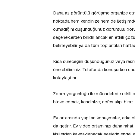
Daha az görüntülü görüşme organize etm
noktada hem kendinize hem de iletişimde o
olmadığını düşündüğünüz görüntülü görü
seçeneklerden biridir ancak en etkili çöz
belirleyebilir ya da tüm toplantıları hafta
Kısa süreceğini düşündüğünüz veya resmi
önerebilirsiniz. Telefonda konuşurken s
kolaylaştırır.
Zoom yorgunluğu ile mücadelede etkili ola
bloke ederek, kendinize; nefes alıp, bira
Ev ortamında yapılan konuşmalar, arka pl
da getirir. Ev video ortamınızı daha rahat
kişilerden kaynaklanacak seslerin engell