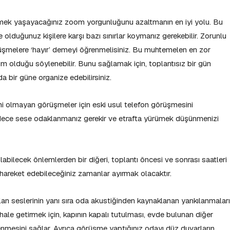
ek yaşayacağınız zoom yorgunluğunu azaltmanın en iyi yolu. Bu
lduğunuz kişilere karşı bazı sınırlar koymanız gerekebilir. Zorunlu
şmelere ‘hayır’ demeyi öğrenmelisiniz. Bu muhtemelen en zor
üm olduğu söylenebilir. Bunu sağlamak için, toplantısız bir gün
da bir güne organize edebilirsiniz.
 olmayan görüşmeler için eski usul telefon görüşmesini
adece sese odaklanmanız gerekir ve etrafta yürümek düşünmenizi
bilecek önlemlerden bir diğeri, toplantı öncesi ve sonrası saatleri
z hareket edebileceğiniz zamanlar ayırmak olacaktır.
an seslerinin yanı sıra oda akustiğinden kaynaklanan yankılanmaları
 hale getirmek için, kapının kapalı tutulması, evde bulunan diğer
enmesini sağlar. Ayrıca görüşme yaptığınız odayı düz duvarların