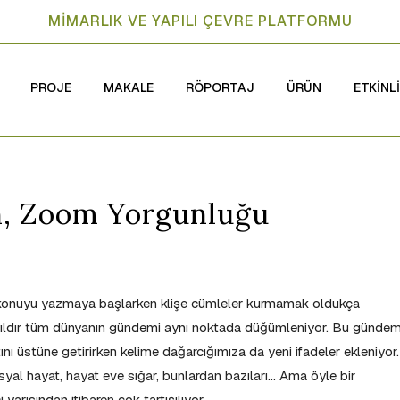
MİMARLIK VE YAPILI ÇEVRE PLATFORMU
PROJE
MAKALE
RÖPORTAJ
ÜRÜN
ETKİNL
n, Zoom Yorgunluğu
 konuyu yazmaya başlarken klişe cümleler kurmamak oldukça
r yıldır tüm dünyanın gündemi aynı noktada düğümleniyor. Bu günde
ı üstüne getirirken kelime dağarcığımıza da yeni ifadeler ekleniyor.
yal hayat, hayat eve sığar, bunlardan bazıları… Ama öyle bir
 yarısından itibaren çok tartışılıyor.