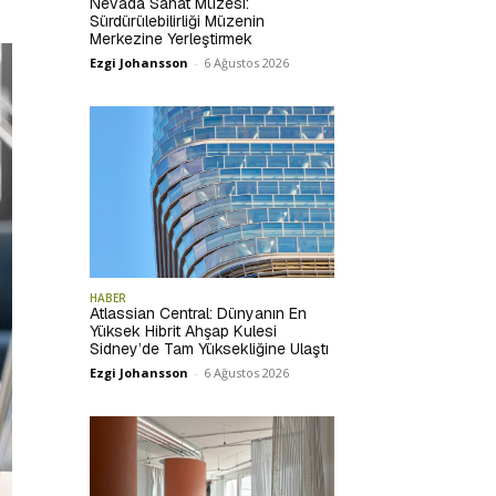
Nevada Sanat Müzesi:
Sürdürülebilirliği Müzenin
Merkezine Yerleştirmek
Ezgi Johansson
-
6 Ağustos 2026
HABER
Atlassian Central: Dünyanın En
Yüksek Hibrit Ahşap Kulesi
Sidney’de Tam Yüksekliğine Ulaştı
Ezgi Johansson
-
6 Ağustos 2026