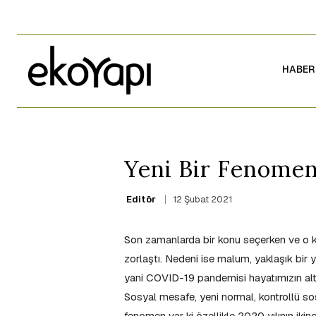
HABER
Yeni Bir Fenome
12 Şubat 2021
Editör
Son zamanlarda bir konu seçerken ve o
zorlaştı. Nedeni ise malum, yaklaşık bi
yani COVID-19 pandemisi hayatımızın altın
Sosyal mesafe, yeni normal, kontrollü sos
fenomen var ki özellikle 2020 yılının ikinci