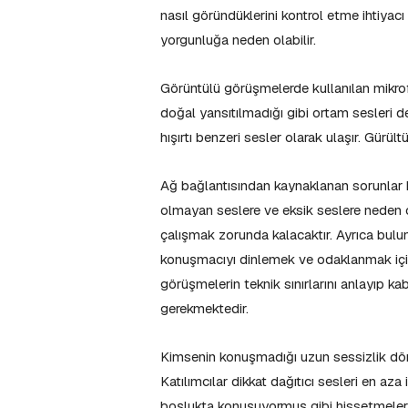
nasıl göründüklerini kontrol etme ihtiyacı
yorgunluğa neden olabilir.
Görüntülü görüşmelerde kullanılan mikrof
doğal yansıtılmadığı gibi ortam sesleri de
hışırtı benzeri sesler olarak ulaşır. Gürül
Ağ bağlantısından kaynaklanan sorunlar k
olmayan seslere ve eksik seslere neden 
çalışmak zorunda kalacaktır. Ayrıca bul
konuşmacıyı dinlemek ve odaklanmak için
görüşmelerin teknik sınırlarını anlayıp ka
gerekmektedir.
Kimsenin konuşmadığı uzun sessizlik döne
Katılımcılar dikkat dağıtıcı sesleri en aza
boşlukta konuşuyormuş gibi hissetmelerin