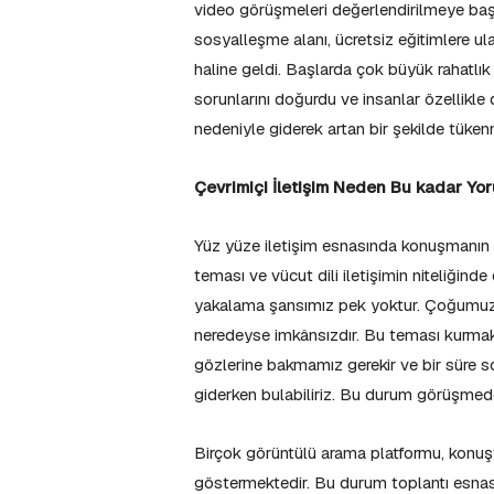
video görüşmeleri değerlendirilmeye başl
sosyalleşme alanı, ücretsiz eğitimlere u
haline geldi. Başlarda çok büyük rahatlı
sorunlarını doğurdu ve insanlar özellikle
nedeniyle giderek artan bir şekilde tükenmi
Çevrimiçi İletişim Neden Bu kadar Yo
Yüz yüze iletişim esnasında konuşmanın y
teması ve vücut dili iletişimin niteliğinde
yakalama şansımız pek yoktur. Çoğumuz 
neredeyse imkânsızdır. Bu teması kurmak
gözlerine bakmamız gerekir ve bir süre s
giderken bulabiliriz. Bu durum görüşmede
Birçok görüntülü arama platformu, konuştu
göstermektedir. Bu durum toplantı esnası