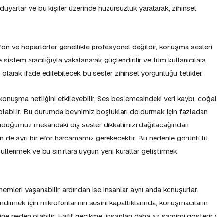
 duyarlar ve bu kişiler üzerinde huzursuzluk yaratarak, zihinsel
on ve hoparlörler genellikle profesyonel değildir, konuşma sesleri
 sistem aracılığıyla yakalanarak güçlendirilir ve tüm kullanıcılara
tü olarak ifade edilebilecek bu sesler zihinsel yorgunluğu tetikler.
onuşma netliğini etkileyebilir. Ses beslemesindeki veri kaybı, doğal
olabilir. Bu durumda beynimiz boşlukları doldurmak için fazladan
unduğumuz mekândaki dış sesler dikkatimizi dağıtacağından
 de ayrı bir efor harcamamız gerekecektir. Bu nedenle görüntülü
bullenmek ve bu sınırlara uygun yeni kurallar geliştirmek
mleri yaşanabilir, ardından ise insanlar aynı anda konuşurlar.
 indirmek için mikrofonlarının sesini kapattıklarında, konuşmacıların
e neden olabilir. Hafif gecikme, insanları daha az samimi gösterir 