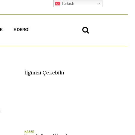
Turkish
İK
E DERGİ
İlginizi Çekebilir
m
HABER