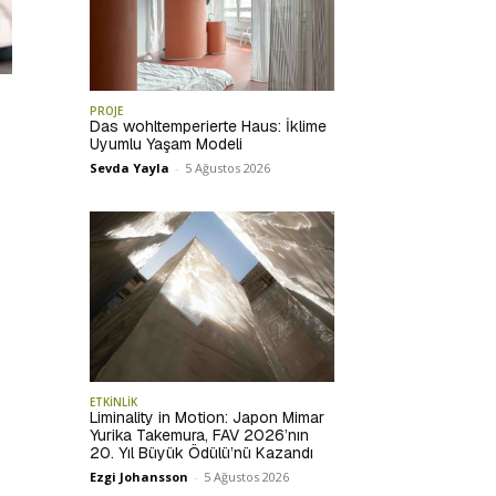
PROJE
Das wohltemperierte Haus: İklime
Uyumlu Yaşam Modeli
Sevda Yayla
-
5 Ağustos 2026
ETKİNLİK
Liminality in Motion: Japon Mimar
Yurika Takemura, FAV 2026’nın
20. Yıl Büyük Ödülü’nü Kazandı
Ezgi Johansson
-
5 Ağustos 2026