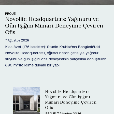
PROJE
Novolife Headquarters: Yağmuru ve
Gün Işığını Mimari Deneyime Çeviren
Ofis
7 Ağustos 2026
Kısa özet (176 karakter): Studio Krubka'nın Bangkok'taki
Novolife Headquarters'ı, eğrisel beton çatısıyla yağmur
suyunu ve gün ışığını ofis deneyiminin parçasına dönüştüren
890 m²'lik iklime duyarlı bir yapı.
Novolife Headquarters:
Yağmuru ve Gün Işığını
Mimari Deneyime Çeviren
Ofis
PROJE
7 Ağustos 2026